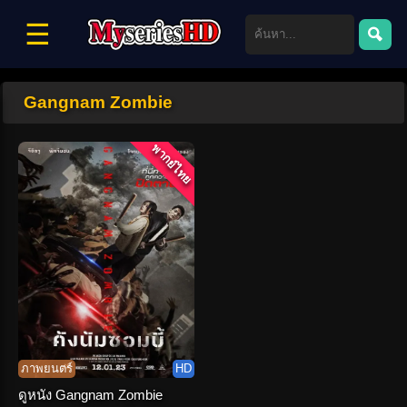
☰
Gangnam Zombie
พากย์ไทย
ภาพยนตร์
HD
ดูหนัง Gangnam Zombie