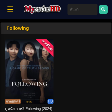
☰
Following
พากย์ไทย
ภาพยนตร์
HD
ดูหนังเกาหลี Following (2024)