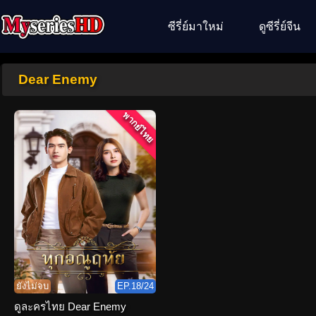
ซีรี่ย์มาใหม่
ดูซีรี่ย์จีน
Dear Enemy
พากย์ไทย
ยังไม่จบ
EP.18/24
ดูละครไทย Dear Enemy