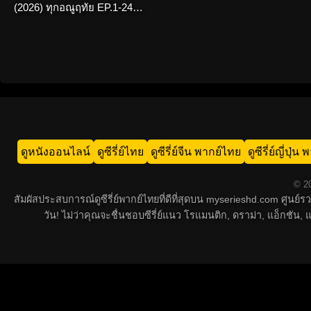
(2026) ทุกอณูฤทัย EP.1-24
(เต็มเรื่อง)
ดูหนังออนไลน์
ดูซีรี่ย์ไทย
ดูซีรี่ย์จีน พากย์ไทย
ดูซีรี่ย์ญี่ปุ่
© 20
สัมผัสประสบการณ์ดูซีรี่ย์พากย์ไทยที่ดีที่สุดบน myserieshd.com ศูนย
วัน! ไม่ว่าคุณจะชื่นชอบซีรี่ย์แนว โรแมนติก, ดราม่า, แอ็กชั