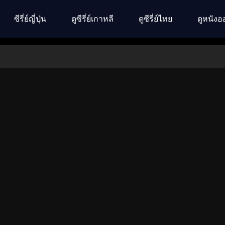
ซีรี่ย์ญี่ปุ่น
ดูซีรี่ย์เกาหลี
ดูซีรี่ย์ไทย
ดูหนังอ