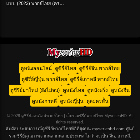
แบบ (2023) พากย์ไทย (ครบ
ทุกตอน)
ดูหนังออนไลน์
ดูซีรี่ย์ไทย
ดูซีรี่ย์จีน พากย์ไทย
ดูซีรี่ย์ญี่ปุ่น พากย์ไทย
ดูซีรี่ย์เกาหลี พากย์ไทย
ดูซีรี่ย์มาใหม่ (ยังไม่จบ)
ดูหนังไทย
ดูหนังฝรั่ง
ดูหนังจีน
ดูหนังกาหลี
ดูหนังญี่ปุ่น
ดูละครสั้น
© 2026 ดูซีรี่ย์ออนไลน์พากย์ไทย | เว็บรวมซีรี่ย์พากย์ไทย MyseriesHD. All
rights reserved.
สัมผัสประสบการณ์ดูซีรี่ย์พากย์ไทยที่ดีที่สุดบน myserieshd.com ศูนย์
รวมซีรี่ย์คุณภาพจากหลากหลายประเทศ ไม่ว่าจะเป็น จีน, เกาหลี,