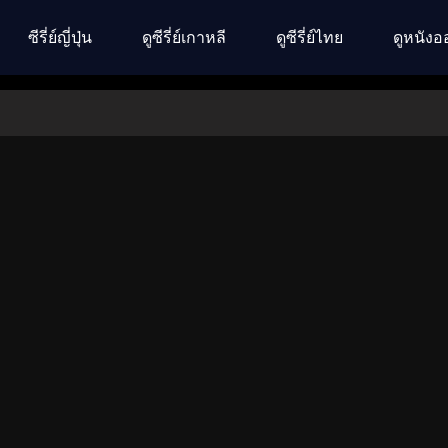
ซีรี่ย์ญี่ปุ่น
ดูซีรี่ย์เกาหลี
ดูซีรี่ย์ไทย
ดูหนังอ