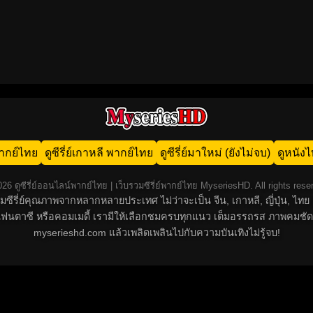
น พากย์ไทย
ดูซีรี่ย์เกาหลี พากย์ไทย
ดูซีรี่ย์มาใหม่ (ยังไม่จบ)
ดูหนัง
26 ดูซีรี่ย์ออนไลน์พากย์ไทย | เว็บรวมซีรี่ย์พากย์ไทย MyseriesHD. All rights rese
์รวมซีรี่ย์คุณภาพจากหลากหลายประเทศ ไม่ว่าจะเป็น จีน, เกาหลี, ญี่ปุ่น,
น, แฟนตาซี หรือคอมเมดี้ เรามีให้เลือกชมครบทุกแนว เต็มอรรถรส ภาพคมชัด
myserieshd.com แล้วเพลิดเพลินไปกับความบันเทิงไม่รู้จบ!