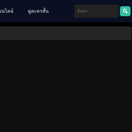
อนไลน์
ดูละครสั้น