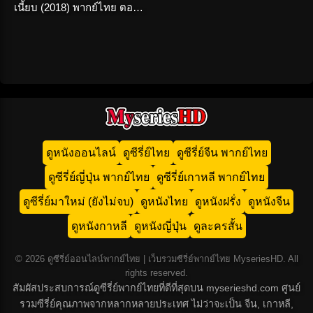
เนี้ยบ (2018) พากย์ไทย ตอนที่
1-16 (จบ)
ดูหนังออนไลน์
ดูซีรี่ย์ไทย
ดูซีรี่ย์จีน พากย์ไทย
ดูซีรี่ย์ญี่ปุ่น พากย์ไทย
ดูซีรี่ย์เกาหลี พากย์ไทย
ดูซีรี่ย์มาใหม่ (ยังไม่จบ)
ดูหนังไทย
ดูหนังฝรั่ง
ดูหนังจีน
ดูหนังกาหลี
ดูหนังญี่ปุ่น
ดูละครสั้น
© 2026 ดูซีรี่ย์ออนไลน์พากย์ไทย | เว็บรวมซีรี่ย์พากย์ไทย MyseriesHD. All
rights reserved.
สัมผัสประสบการณ์ดูซีรี่ย์พากย์ไทยที่ดีที่สุดบน myserieshd.com ศูนย์
รวมซีรี่ย์คุณภาพจากหลากหลายประเทศ ไม่ว่าจะเป็น จีน, เกาหลี,