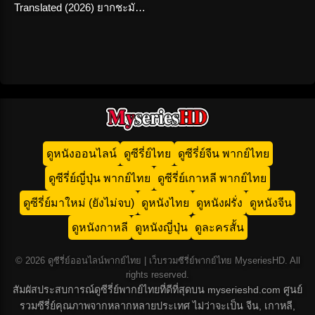
Translated (2026) ยากชะมัด
รักภาษาอะไร พากย์ไทย
ดูหนังออนไลน์
ดูซีรี่ย์ไทย
ดูซีรี่ย์จีน พากย์ไทย
ดูซีรี่ย์ญี่ปุ่น พากย์ไทย
ดูซีรี่ย์เกาหลี พากย์ไทย
ดูซีรี่ย์มาใหม่ (ยังไม่จบ)
ดูหนังไทย
ดูหนังฝรั่ง
ดูหนังจีน
ดูหนังกาหลี
ดูหนังญี่ปุ่น
ดูละครสั้น
© 2026 ดูซีรี่ย์ออนไลน์พากย์ไทย | เว็บรวมซีรี่ย์พากย์ไทย MyseriesHD. All
rights reserved.
สัมผัสประสบการณ์ดูซีรี่ย์พากย์ไทยที่ดีที่สุดบน myserieshd.com ศูนย์
รวมซีรี่ย์คุณภาพจากหลากหลายประเทศ ไม่ว่าจะเป็น จีน, เกาหลี,