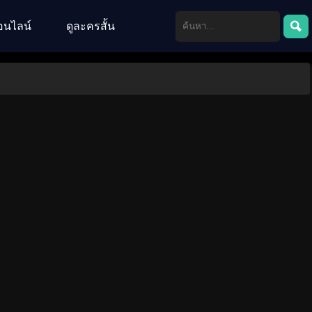
อนไลน์
ดูละครสั้น