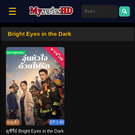
☰
Bright Eyes in the Dark
พากย์ไทย
จบแล้ว
EP.1-40
ดูซีรี่ย์ Bright Eyes in the Dark