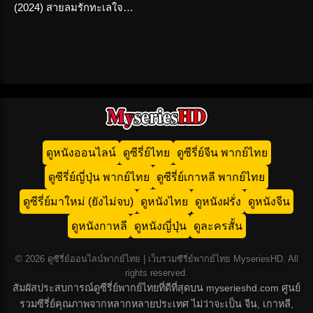
(2024) สายลมรักทะเลใจ
พากย์ไทย เต็มเรื่อง
ดูหนังออนไลน์
ดูซีรี่ย์ไทย
ดูซีรี่ย์จีน พากย์ไทย
ดูซีรี่ย์ญี่ปุ่น พากย์ไทย
ดูซีรี่ย์เกาหลี พากย์ไทย
ดูซีรี่ย์มาใหม่ (ยังไม่จบ)
ดูหนังไทย
ดูหนังฝรั่ง
ดูหนังจีน
ดูหนังกาหลี
ดูหนังญี่ปุ่น
ดูละครสั้น
© 2026 ดูซีรี่ย์ออนไลน์พากย์ไทย | เว็บรวมซีรี่ย์พากย์ไทย MyseriesHD. All
rights reserved.
สัมผัสประสบการณ์ดูซีรี่ย์พากย์ไทยที่ดีที่สุดบน myserieshd.com ศูนย์
รวมซีรี่ย์คุณภาพจากหลากหลายประเทศ ไม่ว่าจะเป็น จีน, เกาหลี,