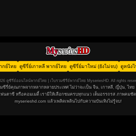
น พากย์ไทย
ดูซีรี่ย์เกาหลี พากย์ไทย
ดูซีรี่ย์มาใหม่ (ยังไม่จบ)
ดูหนัง
26 ดูซีรี่ย์ออนไลน์พากย์ไทย | เว็บรวมซีรี่ย์พากย์ไทย MyseriesHD. All rights rese
์รวมซีรี่ย์คุณภาพจากหลากหลายประเทศ ไม่ว่าจะเป็น จีน, เกาหลี, ญี่ปุ่น,
น, แฟนตาซี หรือคอมเมดี้ เรามีให้เลือกชมครบทุกแนว เต็มอรรถรส ภาพคมชัด
myserieshd.com แล้วเพลิดเพลินไปกับความบันเทิงไม่รู้จบ!