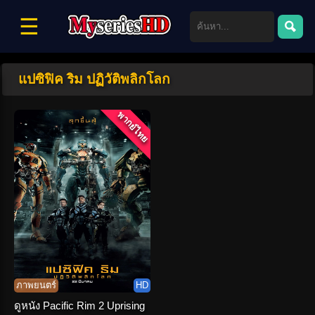
☰
แปซิฟิค ริม ปฏิวัติพลิกโลก
พากย์ไทย
ภาพยนตร์
HD
ดูหนัง Pacific Rim 2 Uprising