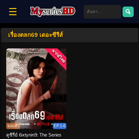
☰
เรื่องตลก69 เดอะซีรีส์
พากย์ไทย
จบแล้ว
EP.1-6
ดูซีรี่ย์ 6ixtynin9: The Series