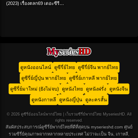
(2023) เรื่องตลก69 เดอะซีรีส์
พากย์ไทย
ดูหนังออนไลน์
ดูซีรี่ย์ไทย
ดูซีรี่ย์จีน พากย์ไทย
ดูซีรี่ย์ญี่ปุ่น พากย์ไทย
ดูซีรี่ย์เกาหลี พากย์ไทย
ดูซีรี่ย์มาใหม่ (ยังไม่จบ)
ดูหนังไทย
ดูหนังฝรั่ง
ดูหนังจีน
ดูหนังกาหลี
ดูหนังญี่ปุ่น
ดูละครสั้น
© 2026 ดูซีรี่ย์ออนไลน์พากย์ไทย | เว็บรวมซีรี่ย์พากย์ไทย MyseriesHD. All
rights reserved.
สัมผัสประสบการณ์ดูซีรี่ย์พากย์ไทยที่ดีที่สุดบน myserieshd.com ศูนย์
รวมซีรี่ย์คุณภาพจากหลากหลายประเทศ ไม่ว่าจะเป็น จีน, เกาหลี,