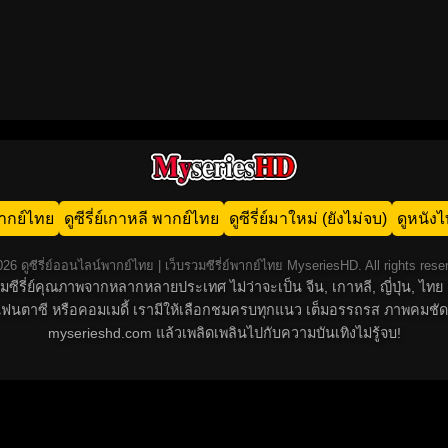
น พากย์ไทย
ดูซีรี่ย์เกาหลี พากย์ไทย
ดูซีรี่ย์มาใหม่ (ยังไม่จบ)
ดูหนัง
26 ดูซีรี่ย์ออนไลน์พากย์ไทย | เว็บรวมซีรี่ย์พากย์ไทย MyseriesHD. All rights rese
์รวมซีรี่ย์คุณภาพจากหลากหลายประเทศ ไม่ว่าจะเป็น จีน, เกาหลี, ญี่ปุ่น,
น, แฟนตาซี หรือคอมเมดี้ เรามีให้เลือกชมครบทุกแนว เต็มอรรถรส ภาพคมชัด
myserieshd.com แล้วเพลิดเพลินไปกับความบันเทิงไม่รู้จบ!