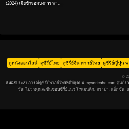
(2024) เมียข้าจอมบงการ พากย์
ไทย END
ดูหนังออนไลน์
ดูซีรี่ย์ไทย
ดูซีรี่ย์จีน พากย์ไทย
ดูซีรี่ย์ญี่ปุ่
© 20
สัมผัสประสบการณ์ดูซีรี่ย์พากย์ไทยที่ดีที่สุดบน myserieshd.com ศูนย
วัน! ไม่ว่าคุณจะชื่นชอบซีรี่ย์แนว โรแมนติก, ดราม่า, แอ็กชั