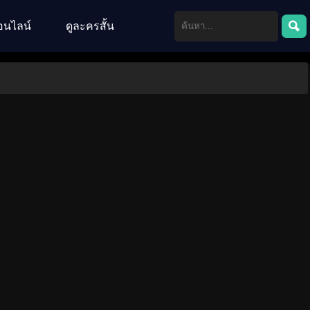
อนไลน์
ดูละครสั้น