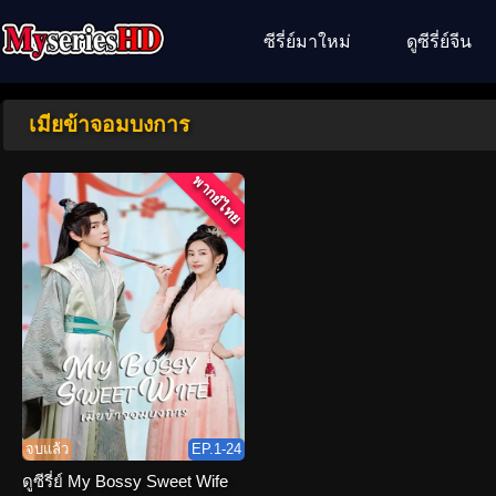
ซีรี่ย์มาใหม่
ดูซีรี่ย์จีน
เมียข้าจอมบงการ
พากย์ไทย
จบแล้ว
EP.1-24
ดูซีรี่ย์ My Bossy Sweet Wife