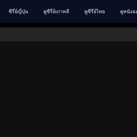
ซีรี่ย์ญี่ปุ่น
ดูซีรี่ย์เกาหลี
ดูซีรี่ย์ไทย
ดูหนังอ