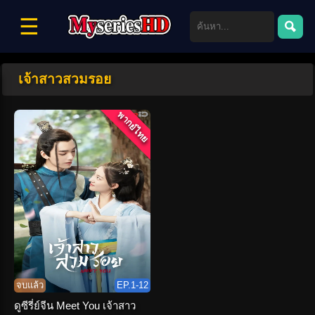
☰
เจ้าสาวสวมรอย
พากย์ไทย
จบแล้ว
EP.1-12
ดูซีรี่ย์จีน Meet You เจ้าสาว