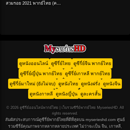
สวมรอย 2021 พากย์ไทย (ครบ
ทุกตอน)
ดูหนังออนไลน์
ดูซีรี่ย์ไทย
ดูซีรี่ย์จีน พากย์ไทย
ดูซีรี่ย์ญี่ปุ่น พากย์ไทย
ดูซีรี่ย์เกาหลี พากย์ไทย
ดูซีรี่ย์มาใหม่ (ยังไม่จบ)
ดูหนังไทย
ดูหนังฝรั่ง
ดูหนังจีน
ดูหนังกาหลี
ดูหนังญี่ปุ่น
ดูละครสั้น
© 2026 ดูซีรี่ย์ออนไลน์พากย์ไทย | เว็บรวมซีรี่ย์พากย์ไทย MyseriesHD. All
rights reserved.
สัมผัสประสบการณ์ดูซีรี่ย์พากย์ไทยที่ดีที่สุดบน myserieshd.com ศูนย์
รวมซีรี่ย์คุณภาพจากหลากหลายประเทศ ไม่ว่าจะเป็น จีน, เกาหลี,