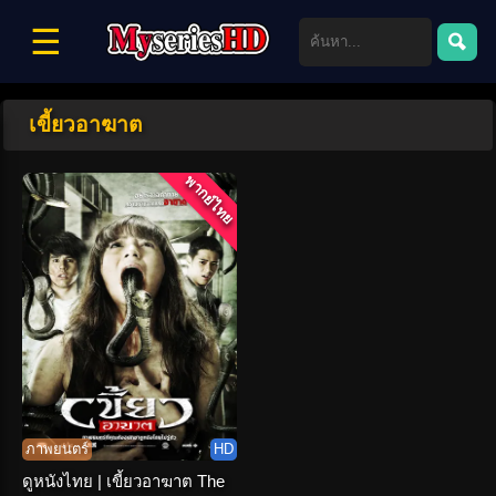
☰
เขี้ยวอาฆาต
พากย์ไทย
ภาพยนตร์
HD
ดูหนังไทย | เขี้ยวอาฆาต The