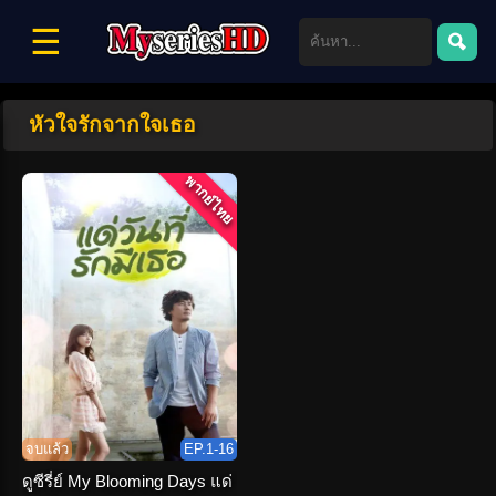
☰
หัวใจรักจากใจเธอ
พากย์ไทย
จบแล้ว
EP.1-16
ดูซีรี่ย์ My Blooming Days แด่