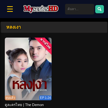
☰
หลงเงา
พากย์ไทย
จบแล้ว
EP.1-24
ดูละครไทย | The Demon