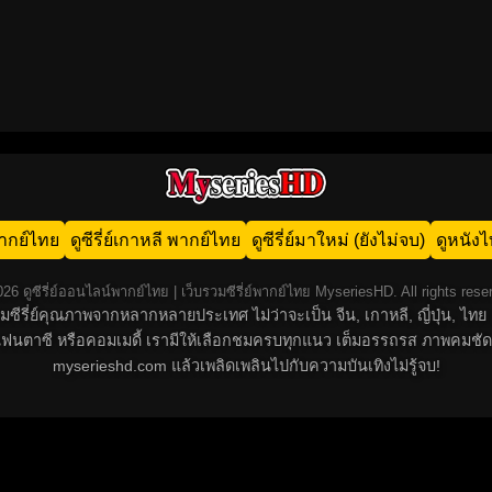
น พากย์ไทย
ดูซีรี่ย์เกาหลี พากย์ไทย
ดูซีรี่ย์มาใหม่ (ยังไม่จบ)
ดูหนัง
26 ดูซีรี่ย์ออนไลน์พากย์ไทย | เว็บรวมซีรี่ย์พากย์ไทย MyseriesHD. All rights rese
์รวมซีรี่ย์คุณภาพจากหลากหลายประเทศ ไม่ว่าจะเป็น จีน, เกาหลี, ญี่ปุ่น,
น, แฟนตาซี หรือคอมเมดี้ เรามีให้เลือกชมครบทุกแนว เต็มอรรถรส ภาพคมชัด
myserieshd.com แล้วเพลิดเพลินไปกับความบันเทิงไม่รู้จบ!