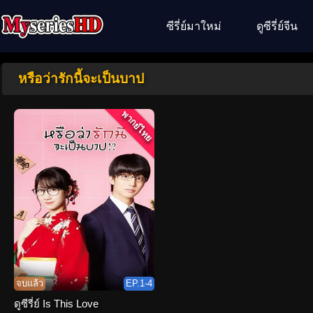
ซีรี่ย์มาใหม่
ดูซีรี่ย์จีน
หรือว่ารักนี้จะเป็นบาป
พากย์ไทย
จบแล้ว
EP.1-4
ดูซีรี่ย์ Is This Love