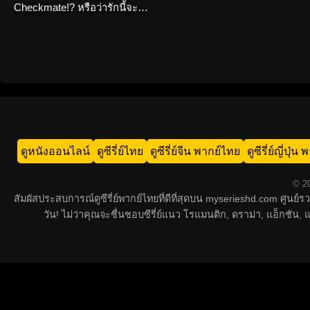
Checkmate!? หรือว่ารักนี้จะ
เป็นบาป พากย์ไทย
ดูหนังออนไลน์
ดูซีรี่ย์ไทย
ดูซีรี่ย์จีน พากย์ไทย
ดูซีรี่ย์ญี่ปุ่
© 20
สัมผัสประสบการณ์ดูซีรี่ย์พากย์ไทยที่ดีที่สุดบน myserieshd.com ศูนย
วัน! ไม่ว่าคุณจะชื่นชอบซีรี่ย์แนว โรแมนติก, ดราม่า, แอ็กชั