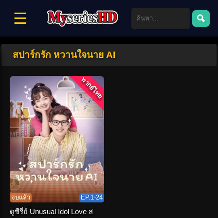
☰
สปาร์กรัก หวานใจนาย AI
พากย์ไทย
จบแล้ว
EP.1-24
ดูซีรี่ย์ Unusual Idol Love ส