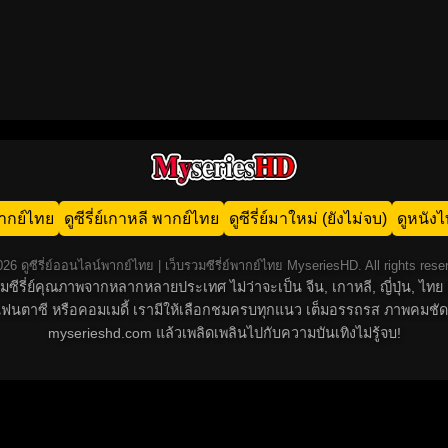
น พากย์ไทย
ดูซีรี่ย์เกาหลี พากย์ไทย
ดูซีรี่ย์มาใหม่ (ยังไม่จบ)
ดูหนัง
26 ดูซีรี่ย์ออนไลน์พากย์ไทย | เว็บรวมซีรี่ย์พากย์ไทย MyseriesHD. All rights rese
์รวมซีรี่ย์คุณภาพจากหลากหลายประเทศ ไม่ว่าจะเป็น จีน, เกาหลี, ญี่ปุ่น,
น, แฟนตาซี หรือคอมเมดี้ เรามีให้เลือกชมครบทุกแนว เต็มอรรถรส ภาพคมชัด
myserieshd.com แล้วเพลิดเพลินไปกับความบันเทิงไม่รู้จบ!