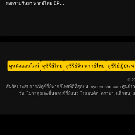
สงครามริษยา พากย์ไทย EP1-
20 (จบ)
ดูหนังออนไลน์
ดูซีรี่ย์ไทย
ดูซีรี่ย์จีน พากย์ไทย
ดูซีรี่ย์ญี่ปุ่
© 20
สัมผัสประสบการณ์ดูซีรี่ย์พากย์ไทยที่ดีที่สุดบน myserieshd.com ศูนย
วัน! ไม่ว่าคุณจะชื่นชอบซีรี่ย์แนว โรแมนติก, ดราม่า, แอ็กชั