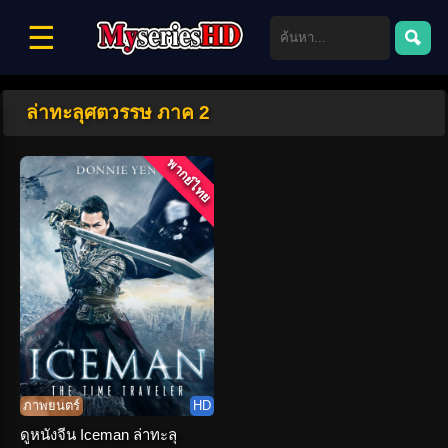
☰
ล่าทะลุศตวรรษ ภาค 2
พากย์ไทย
ภาพยนตร์
HD
ดูหนังจีน Iceman ล่าทะลุ