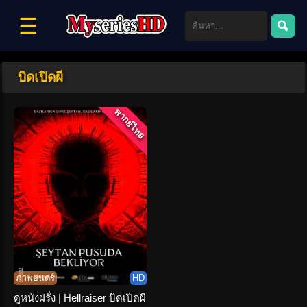
☰
บิดเปิดผี
พากย์ไทย
ภาพยนตร์
HD
ดูหนังฝรั่ง | Hellraiser บิดเปิดผี