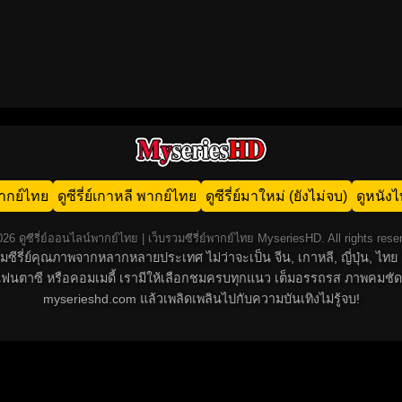
น พากย์ไทย
ดูซีรี่ย์เกาหลี พากย์ไทย
ดูซีรี่ย์มาใหม่ (ยังไม่จบ)
ดูหนัง
26 ดูซีรี่ย์ออนไลน์พากย์ไทย | เว็บรวมซีรี่ย์พากย์ไทย MyseriesHD. All rights rese
์รวมซีรี่ย์คุณภาพจากหลากหลายประเทศ ไม่ว่าจะเป็น จีน, เกาหลี, ญี่ปุ่น,
น, แฟนตาซี หรือคอมเมดี้ เรามีให้เลือกชมครบทุกแนว เต็มอรรถรส ภาพคมชัด
myserieshd.com แล้วเพลิดเพลินไปกับความบันเทิงไม่รู้จบ!