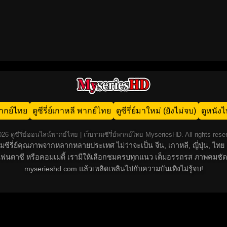
น พากย์ไทย
ดูซีรี่ย์เกาหลี พากย์ไทย
ดูซีรี่ย์มาใหม่ (ยังไม่จบ)
ดูหนัง
26 ดูซีรี่ย์ออนไลน์พากย์ไทย | เว็บรวมซีรี่ย์พากย์ไทย MyseriesHD. All rights rese
์รวมซีรี่ย์คุณภาพจากหลากหลายประเทศ ไม่ว่าจะเป็น จีน, เกาหลี, ญี่ปุ่น,
น, แฟนตาซี หรือคอมเมดี้ เรามีให้เลือกชมครบทุกแนว เต็มอรรถรส ภาพคมชัด
myserieshd.com แล้วเพลิดเพลินไปกับความบันเทิงไม่รู้จบ!