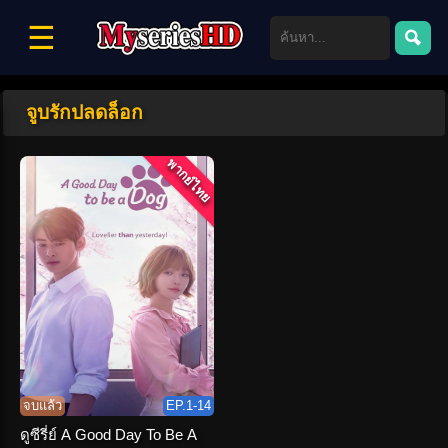
☰
จูบรักปลดล็อก
พากย์ไทย
จบแล้ว
EP.1-14
ดูซีรี่ย์ A Good Day To Be A