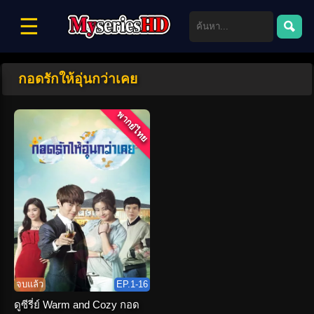
☰
กอดรักให้อุ่นกว่าเคย
พากย์ไทย
จบแล้ว
EP.1-16
ดูซีรี่ย์ Warm and Cozy กอด