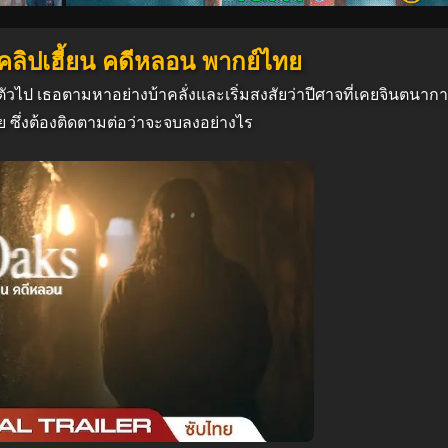
 คลิปเฮี้ยน คดีหลอน พากย์ไทย
วไป เธอตามหาอย่างบ้าคลั่งและเริ่มสงสัยว่าปีศาจที่เคยจินตนาการ
ย ซึ่งต้องติดตามต่อว่าจะจบลงอย่างไร