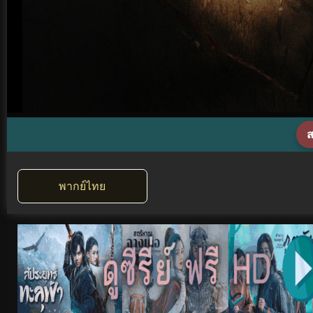
ส
พากย์ไทย