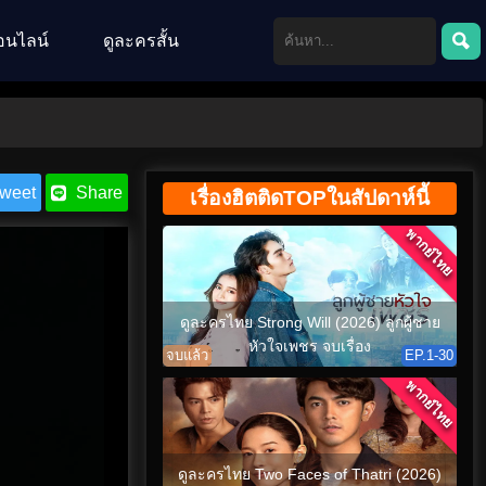
อนไลน์
ดูละครสั้น
weet
Share
เรื่องฮิตติดTOPในสัปดาห์นี้
พากย์ไทย
ดูละครไทย Strong Will (2026) ลูกผู้ชาย
หัวใจเพชร จบเรื่อง
จบแล้ว
EP.1-30
พากย์ไทย
ดูละครไทย Two Faces of Thatri (2026)