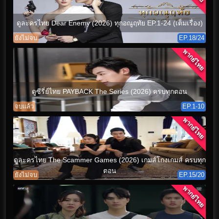
ดูละครไทย Dear Enemy (2026) ทุกอณูฤทัย EP.1-24 (เต็มเรื่อง)
ยังไม่จบ
EP.18/24
พากย์ไทย
ดูซีรี่ย์ไทย PAYBACK The Series (2026) ครบทุกตอน
จบแล้ว
EP.1-10
พากย์ไทย
ดูละครไทย The Scammer Games (2026) เกมส์โกงเกมส์ ครบทุก
ตอน
ยังไม่จบ
EP.15/20
พากย์ไทย