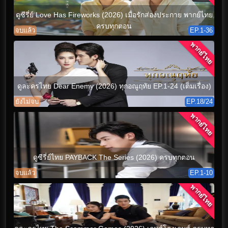
ดูซีรี่ย์ Love Has Fireworks (2026) เมื่อรักส่องประกาย พากย์ไทย
ครบทุกตอน
จบแล้ว
EP.1-36
พากย์ไทย
ดูละครไทย Dear Enemy (2026) ทุกอณูฤทัย EP.1-24 (เต็มเรื่อง)
ยังไม่จบ
EP.18/24
พากย์ไทย
ดูซีรี่ย์ไทย PAYBACK The Series (2026) ครบทุกตอน
จบแล้ว
EP.1-10
พากย์ไทย