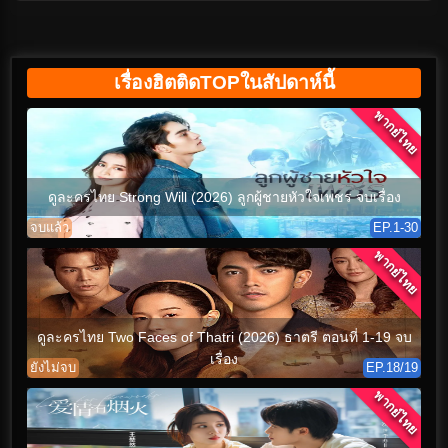
เรื่องฮิตติดTOPในสัปดาห์นี้
พากย์ไทย
ดูละครไทย Strong Will (2026) ลูกผู้ชายหัวใจเพชร จบเรื่อง
จบแล้ว
EP.1-30
พากย์ไทย
ดูละครไทย Two Faces of Thatri (2026) ธาตรี ตอนที่ 1-19 จบ
เรื่อง
ยังไม่จบ
EP.18/19
พากย์ไทย