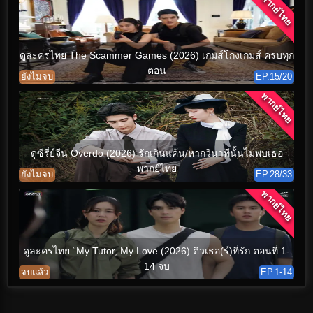
พากย์ไทย
ดูละครไทย The Scammer Games (2026) เกมส์โกงเกมส์ ครบทุก
ตอน
ยังไม่จบ
EP.15/20
พากย์ไทย
ดูซีรี่ย์จีน Overdo (2026) รักเกินแค้น/หากวินาทีนั้นไม่พบเธอ
พากย์ไทย
ยังไม่จบ
EP.28/33
พากย์ไทย
ดูละครไทย “My Tutor, My Love (2026) ติวเธอ(ร์)ที่รัก ตอนที่ 1-
14 จบ
จบแล้ว
EP.1-14