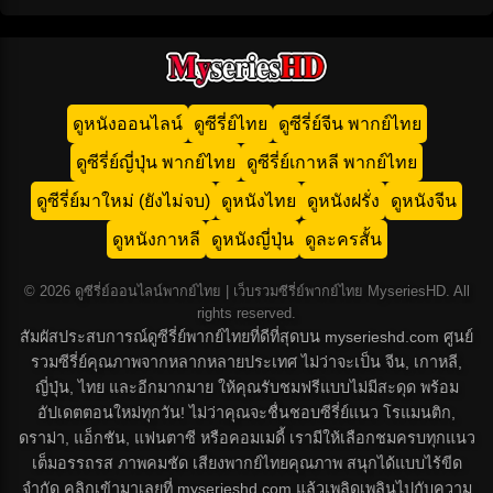
ดูหนังออนไลน์
ดูซีรี่ย์ไทย
ดูซีรี่ย์จีน พากย์ไทย
ดูซีรี่ย์ญี่ปุ่น พากย์ไทย
ดูซีรี่ย์เกาหลี พากย์ไทย
ดูซีรี่ย์มาใหม่ (ยังไม่จบ)
ดูหนังไทย
ดูหนังฝรั่ง
ดูหนังจีน
ดูหนังกาหลี
ดูหนังญี่ปุ่น
ดูละครสั้น
© 2026 ดูซีรี่ย์ออนไลน์พากย์ไทย | เว็บรวมซีรี่ย์พากย์ไทย MyseriesHD. All
rights reserved.
สัมผัสประสบการณ์ดูซีรี่ย์พากย์ไทยที่ดีที่สุดบน myserieshd.com ศูนย์
รวมซีรี่ย์คุณภาพจากหลากหลายประเทศ ไม่ว่าจะเป็น จีน, เกาหลี,
ญี่ปุ่น, ไทย และอีกมากมาย ให้คุณรับชมฟรีแบบไม่มีสะดุด พร้อม
อัปเดตตอนใหม่ทุกวัน! ไม่ว่าคุณจะชื่นชอบซีรี่ย์แนว โรแมนติก,
ดราม่า, แอ็กชัน, แฟนตาซี หรือคอมเมดี้ เรามีให้เลือกชมครบทุกแนว
เต็มอรรถรส ภาพคมชัด เสียงพากย์ไทยคุณภาพ สนุกได้แบบไร้ขีด
จำกัด คลิกเข้ามาเลยที่ myserieshd.com แล้วเพลิดเพลินไปกับความ