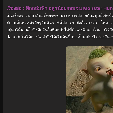
เรื่องย่อ : ศึกถล่มฟ้า อสูรน้อยจอมซน Monster Hu
เป็นเรื่องราวเกี่ยวกับอดีตสงครามระหว่างปีศาจกับมนุษย์เกิดขึ
สถานที่แห่งหนึ่งปัจจุบันนั้นราชินีปีศาจกำลังตั้งครรภ์ทำให้ทางฝั
อยู่ต่อได้นานได้จึงตัดสินใจที่จะนำไข่ที่ตัวเองฟักเอาไว้ฝาก
ปลอดภัยให้ได้การไล่ล่าจึงได้เริ่มต้นขึ้นจะเป็นอย่างไรต้องติ