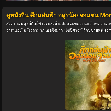
ดูหนังจีน ศึกถล่มฟ้า อสูรน้อยจอมซน Mo
สงครามมนุษย์กับปีศาจจบลงด้วยชัยชนะของมนุษย์ แต่ความแค้นยัง
ว่าตนเองไม่มีเวลามาก เธอจึงฝาก “ไข่ปีศาจ” ไว้กับชายหนุ่มธร