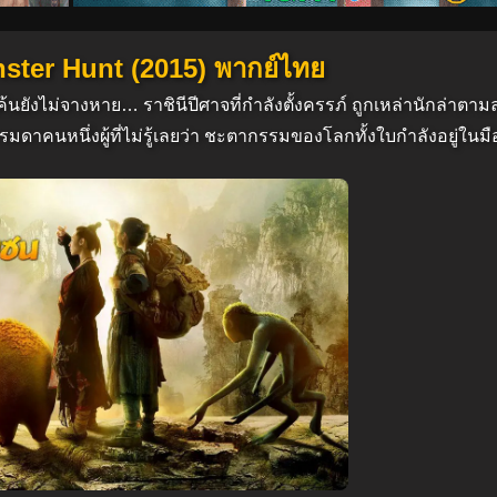
nster Hunt (2015) พากย์ไทย
ไม่จางหาย… ราชินีปีศาจที่กำลังตั้งครรภ์ ถูกเหล่านักล่าตามล่าอี
รมดาคนหนึ่งผู้ที่ไม่รู้เลยว่า ชะตากรรมของโลกทั้งใบกำลังอยู่ในมื