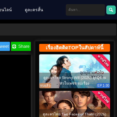
อนไลน์
ดูละครสั้น
weet
Share
เรื่องฮิตติดTOPในสัปดาห์นี้
พากย์ไทย
ดูละครไทย Strong Will (2026) ลูกผู้ชาย
หัวใจเพชร จบเรื่อง
จบแล้ว
EP.1-30
พากย์ไทย
ดูละครไทย Two Faces of Thatri (2026)