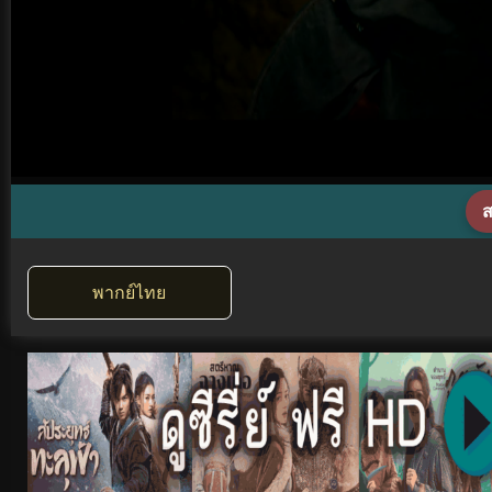
ส
พากย์ไทย