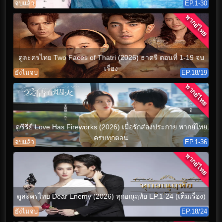
จบแล้ว
EP.1-30
พากย์ไทย
ดูละครไทย Two Faces of Thatri (2026) ธาตรี ตอนที่ 1-19 จบ
เรื่อง
ยังไม่จบ
EP.18/19
พากย์ไทย
ดูซีรี่ย์ Love Has Fireworks (2026) เมื่อรักส่องประกาย พากย์ไทย
ครบทุกตอน
จบแล้ว
EP.1-36
พากย์ไทย
ดูละครไทย Dear Enemy (2026) ทุกอณูฤทัย EP.1-24 (เต็มเรื่อง)
ยังไม่จบ
EP.18/24