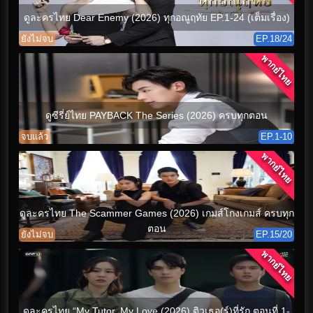
ดูละครไทย Dear Enemy (2026) ทุกอณูฤทัย EP.1-24 (เต็มเรื่อง)
ยังไม่จบ
EP.18/24
พากย์ไทย
ดูซีรี่ย์ไทย PAYBACK The Series (2026) ครบทุกตอน
จบแล้ว
EP.1-10
พากย์ไทย
ดูละครไทย The Scammer Games (2026) เกมส์โกงเกมส์ ครบทุก
ตอน
ยังไม่จบ
EP.15/20
พากย์ไทย
ดูละครไทย “My Tutor, My Love (2026) ติวเธอ(ร์)ที่รัก ตอนที่ 1-