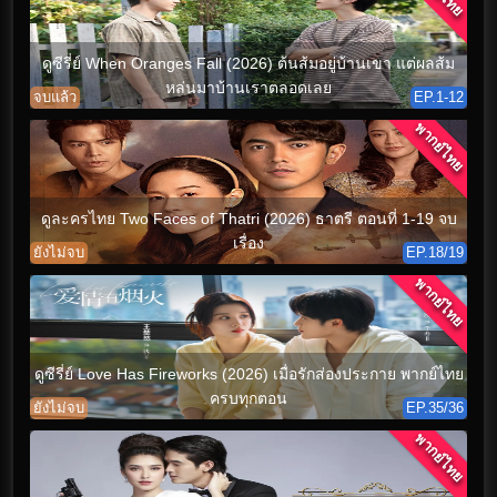
ดูซีรี่ย์ When Oranges Fall (2026) ต้นส้มอยู่บ้านเขา แต่ผลส้ม
หล่นมาบ้านเราตลอดเลย
จบแล้ว
EP.1-12
พากย์ไทย
ดูละครไทย Two Faces of Thatri (2026) ธาตรี ตอนที่ 1-19 จบ
เรื่อง
ยังไม่จบ
EP.18/19
พากย์ไทย
ดูซีรี่ย์ Love Has Fireworks (2026) เมื่อรักส่องประกาย พากย์ไทย
ครบทุกตอน
ยังไม่จบ
EP.35/36
พากย์ไทย