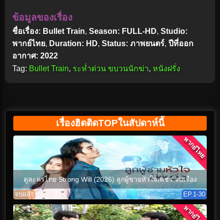
ข้อมูลของเรื่อง
ชื่อเรื่อง: Bullet Train
,
Season: FULL-HD
,
Studio:
พากย์ไทย
,
Duration: HD
,
Status: ภาพยนตร์
,
ปีที่ออก
อากาศ: 2022
Tag:
Bullet Train
,
ระห่ำด่วน ขบวนนักฆ่า
,
หนังฝรั่ง
เรื่องฮิตติดTOPในสัปดาห์นี้
พากย์ไทย
ดูละครไทย Strong Will (2026) ลูกผู้ชายหัวใจเพชร จบเรื่อง
จบแล้ว
EP.1-30
พากย์ไทย