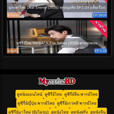
ดูละครไทย Dear Enemy (2026) ทุกอณูฤทัย EP.1-24 (เต็มเรื่อง)
ยังไม่จบ
EP.18/24
พากย์ไทย
ดูซีรี่ย์ไทย PAYBACK The Series (2026) ครบทุกตอน
จบแล้ว
EP.1-10
ดูหนังออนไลน์
ดูซีรี่ย์ไทย
ดูซีรี่ย์จีน พากย์ไทย
ดูซีรี่ย์ญี่ปุ่น พากย์ไทย
ดูซีรี่ย์เกาหลี พากย์ไทย
ดูซีรี่ย์มาใหม่ (ยังไม่จบ)
ดูหนังไทย
ดูหนังฝรั่ง
ดูหนังจีน